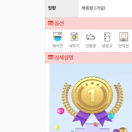
방향
북동향 (거실)
옵션
에어컨
세탁기
신발장
냉장고
인덕션
상세설명