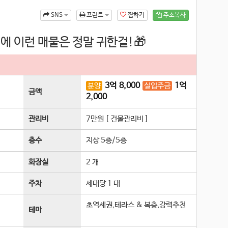
찜하기
주소복사
SNS
프린트
에 이런 매물은 정말 귀한걸!🎁
3
억
8,000
1
억
분양
실입주금
금액
2,000
관리비
7만원 [ 건물관리비 ]
층수
지상 5층
/
5
층
화장실
2 개
주차
세대당 1 대
초역세권,테라스 & 복층,강력추천
테마