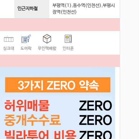
부평역(1),동수역(인천선),부평시
인근지하철
장역(인천선)
싱크대
도어락
무인택배함
인터폰