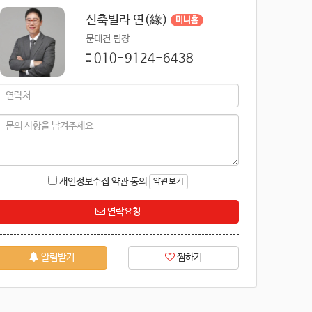
신축빌라 연(緣)
미니홈
문태건 팀장
010-9124-6438
개인정보수집 약관 동의
약관보기
연락요청
알림받기
찜하기