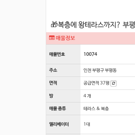
🎁복층에 왕테라스까지? 부평
매물정보
매물번호
10074
주소
인천 부평구 부평동
면적
공급면적
37평
방
4 개
매물 종류
테라스 & 복층
엘리베이터
1
대