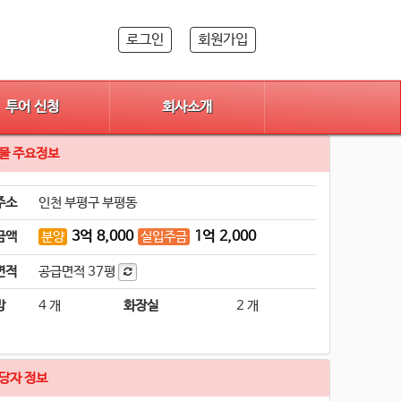
로그인
회원가입
투어 신청
회사소개
물 주요정보
주소
인천 부평구 부평동
3
억
8,000
1
억
2,000
금액
분양
실입주금
면적
공급면적
37평
방
4 개
화장실
2 개
당자 정보