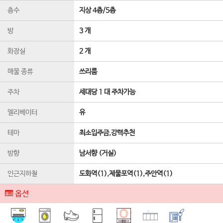
층수
지상 4층
/
5
층
방
3 개
화장실
2 개
매물 종류
쓰리룸
주차
세대당 1 대 주차가능
엘리베이터
유
테마
최소입주금,강력추천
방향
남서향 (거실)
인근지하철
도화역(1),제물포역(1),주안역(1)
옵션