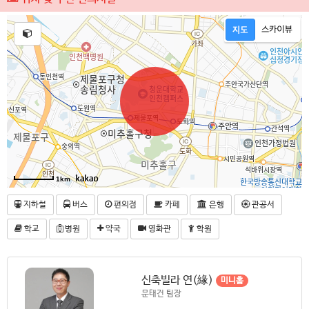
1km
지하철
버스
편의점
카페
은행
관공서
학교
병원
약국
영화관
학원
신축빌라 연(緣)
미니홈
문태건 팀장