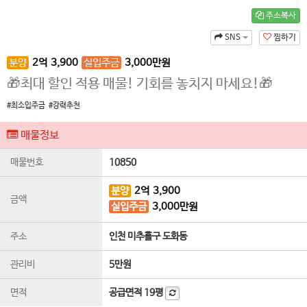
주소복사
SNS
찜하기
분양
2
억
3,900
실입주금
3,000
만원
🎁최대 할인 적용 매물! 기회를 놓치지 마세요!🎁
#최소입주금
#강력추천
매물정보
매물번호
10850
분양
2
억
3,900
금액
실입주금
3,000
만원
주소
인천 미추홀구 도화동
관리비
5만원
면적
공급면적
19평