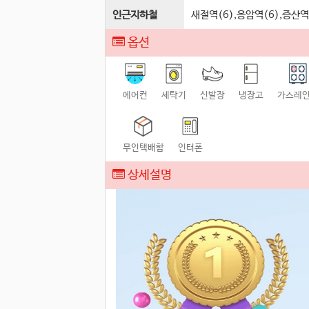
인근지하철
새절역(6),응암역(6),증산역
옵션
에어컨
세탁기
신발장
냉장고
가스레
무인택배함
인터폰
상세설명