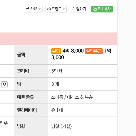
찜하기
주소복사
SNS
프린트
4
억
8,000
1
억
분양
실입주금
금액
3,000
관리비
5만원
평
방
3 개
매물 종류
쓰리룸 / 테라스 & 복층
엘리베이터
유 1
대
소입주
방향
남향 (거실)