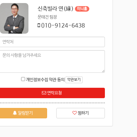
신축빌라 연(緣)
미니홈
문태건 팀장
010-9124-6438
개인정보수집 약관 동의
약관보기
연락요청
알림받기
찜하기