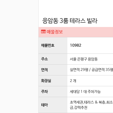
응암동 3룸 테라스 빌라
매물정보
매물번호
10982
주소
서울 은평구 응암동
실면적
29평
/
공급면적
35
면적
화장실
2 개
주차
세대당 1 대 주차가능
초역세권,테라스 & 복층,최
테마
금,강력추천