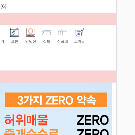
(6)
인지
오븐
인덕션
식탁
싱크대
도어락