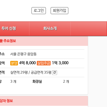
로그인
회원가입
투어 신청
회사소개
물 주요정보
주소
서울 은평구 응암동
4
억
8,000
1
억
3,000
금액
분양
실입주금
면적
실면적
29평
/
공급면적
35평
방
3 개
화장실
2 개
당자 정보