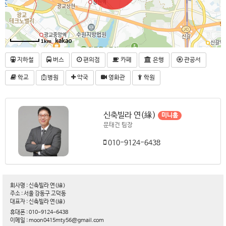
1km
지하철
버스
편의점
카페
은행
관공서
학교
병원
약국
영화관
학원
신축빌라 연(緣)
미니홈
문태건 팀장
010-9124-6438
회사명 : 신축빌라 연(緣)
주소 : 서울 강동구 고덕동
대표자 : 신축빌라 연(緣)
휴대폰 : 010-9124-6438
이메일 : moon0415mty56@gmail.com