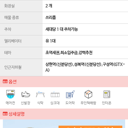
화장실
2 개
매물 종류
쓰리룸
주차
세대당 1 대 주차가능
엘리베이터
유 1
대
테마
초역세권,최소입주금,강력추천
상현역(신분당선),성복역(신분당선),구성역(GTX-
인근지하철
A)
옵션
에어컨
신발장
식탁
싱크대
도어락
무인택배함
인터폰
상세설명