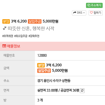
주소복사
SNS
찜하기
분양
3
억
6,200
실입주금
5,000
만원
💕 따뜻한 신혼, 행복한 시작
#초역세권
#최소입주금
#강력추천
매물정보
매물번호
12880
분양
3
억
6,200
금액
실입주금
5,000
만원
주소
경기 용인시 수지구 상현동
면적
실면적
33.88평
/
공급면적
36평
방
3 개